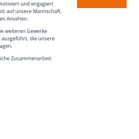
LINGEN
KONSTANZ
es Büro
Immobilienbüro
 Überlingen
Chérisy-Straße 3
78467 Konstanz
49 (0) 7551 9472206
:
loeffler@mloeffler-bau.de
Tel. 49 (0) 173 525 92 14
E-Mail:
loeffler@mloeffler-b