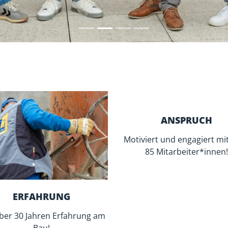
. ENGAGIERT.
nd Immobilienmarkt
es
Familienunternehmen
berschwaben
sind wir zu
nsere
nem Fachgebiet über
motiviert und engagiert
olz auf unsere Mannschaft,
tes Ansehen.
die weiteren Gewerke
n
ausgeführt, die unsere
ragen.