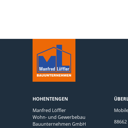
Öffnungszeiten
Öffn
Montag – Freitag: 08 – 17 Uhr
mit T
© Manfred Löffler Bauunternehmen