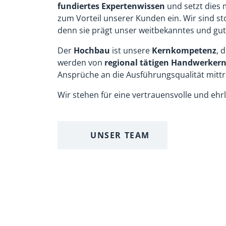
HOHENTENGEN
ÜBER
Manfred Löffler
Mobil
Wohn- und Gewerbebau
88662
Bauunternehmen GmbH
Tel. +
Färbebachstraße 2
E-Mail
88367 Hohentengen
Tel. +49 (0) 7572 76770-0
E-Mail:
loeffler@mloeffler-bau.de