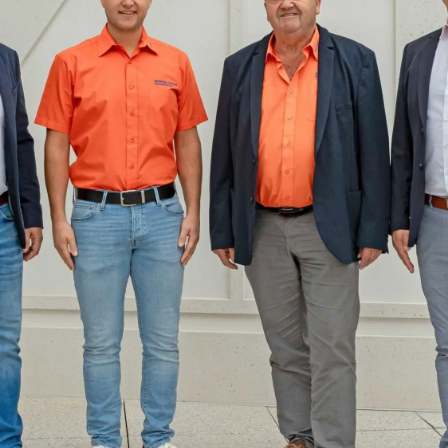
ANSPRUCH
Motiviert und engagiert mi
85 Mitarbeiter*innen!
ERFAHRUNG
über 30 Jahren Erfahrung am
Bau!