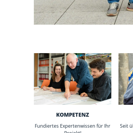
BAUEN MIT LÖFFLER:
ERFAHREN. ZUVERLÄSSIG
In
über 30 Jahren
haben wir uns am
Bau- u
einen Ruf als zuverlässiges und angesehen
aufgebaut. Hier in der
Region Bodensee-O
Hause, spüren unsere Wurzeln und leben u
Heimatverbundenheit.
Jeder unserer
85 Mitarbeiter
verfügt in sei
fundiertes Expertenwissen
und setzt dies 
zum Vorteil unserer Kunden ein. Wir sind st
denn sie prägt unser weitbekanntes und gu
Der
Hochbau
ist unsere
Kernkompetenz
, 
werden von
regional tätigen Handwerker
Ansprüche an die Ausführungsqualität mitt